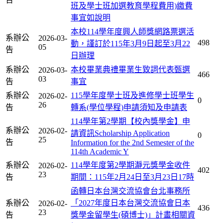
班及學士班加選教育學程費用)繳費
事宜如說明
本校114學年度興人師獎網路票選活
系辦公
2026-03-
498
動，謹訂於115年3月9日起至3月22
05
告
日辦理
系辦公
本校畢業典禮畢業生致詞代表甄選
2026-03-
466
03
告
事宜
系辦公
115學年度學士班及進修學士班學生
2026-02-
0
26
告
轉系(學位學程)申請須知及申請表
114學年第2學期【校內獎學金】申
系辦公
2026-02-
請資訊Scholarship Application
0
25
告
Information for the 2nd Semester of the
114th Academic Y
系辦公
114學年度第2學期瀞元獎學金收件
2026-02-
402
23
告
期間：115年2月24日至3月23日17時
函轉日本台灣交流協會台北事務所
系辦公
「2027年度日本台灣交流協會日本
2026-02-
436
23
告
獎學金留學生(碩博士)」計畫相關資