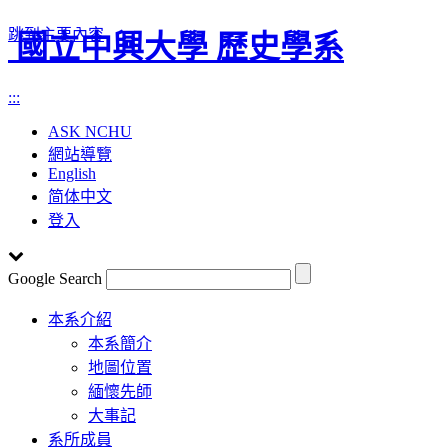
跳到主要內容
國立中興大學 歷史學系
:::
ASK NCHU
網站導覽
English
简体中文
登入
Google Search
Toggle
本系介紹
navigation
本系簡介
地圖位置
緬懷先師
大事記
系所成員