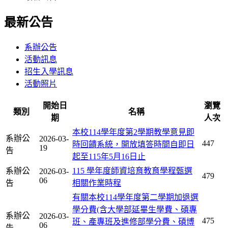
最新公告
系辦公告
活動訊息
招生入學訊息
活動照片
開始日
瀏覽
類別
名稱
期
人次
本校114學年度第2學期教學意見即
系辦公
2026-03-
447
時回饋系統，開放填答時間自即日
19
告
起至115年5月16日止
系辦公
115 學年度師資培育教育學程甄選
2026-03-
479
06
告
相關作業時程
有關本校114學年度第二學期加退選
學分費(含大學部延畢生學費、碩專
系辦公
2026-03-
475
班、產專班及進修部學分費、碩博
06
告