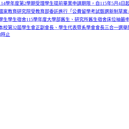
114學年度第2學期受理學生提前畢業申請期限，自115年5月4日起至
國家教育研究院受教育部委託進行「公費留學考試甄選新制草案
學生學生宿舍115學年度大學部舊生、研究所舊生宿舍床位抽籤
本校第32屆學生會正副會長、學生代表暨系學會會長三合一選舉開放
3時止