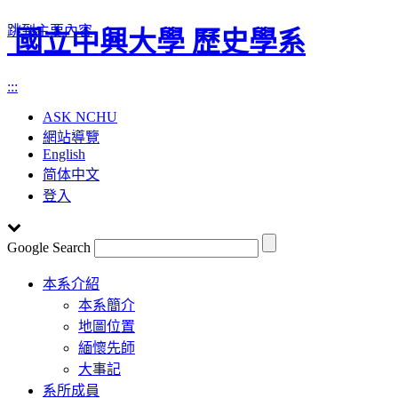
跳到主要內容
國立中興大學 歷史學系
:::
ASK NCHU
網站導覽
English
简体中文
登入
Google Search
Toggle
本系介紹
navigation
本系簡介
地圖位置
緬懷先師
大事記
系所成員