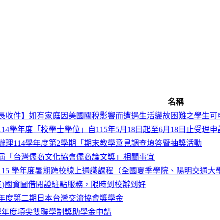
名稱
長收件】如有家庭因美國關稅影響而遭遇生活變故困難之學生可
114學年度「校學士學位」自115年5月18日起至6月18日止受理申
辦理114學年度第2學期「期末教學意見調查填答暨抽獎活動
屆「台灣儒商文化協會儒商論文獎」相關事宜
115 學年度暑期跨校線上通識課程（全國夏季學院、陽明交通大學
8(五)國資圖借閱證駐點服務，限時到校辦到好
26年度第二期日本台灣交流協會獎學金
5學年度項尖雙聯學制獎助學金申請