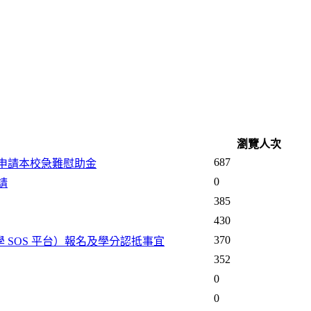
瀏覽人次
687
申請本校急難慰助金
0
請
385
430
370
 SOS 平台）報名及學分認抵事宜
352
0
0