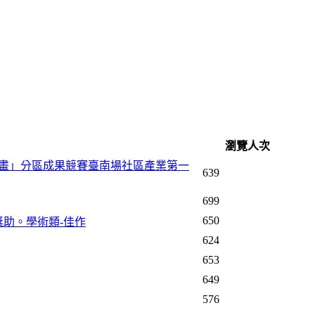
瀏覽人次
計畫」分區成果競賽臺南場社區產業第一
639
699
650
助。學術類-佳作
624
653
649
576