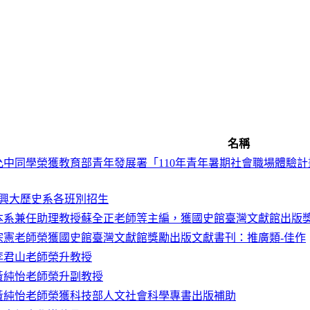
名稱
允中同學榮獲教育部青年發展署「110年青年暑期社會職場體驗
年興大歷史系各班別招生
本系兼任助理教授蘇全正老師等主編，獲國史館臺灣文獻館出版獎
宗憲老師榮獲國史館臺灣文獻館獎勵出版文獻書刊：推廣類-佳作
李君山老師榮升教授
黃純怡老師榮升副教授
黃純怡老師榮獲科技部人文社會科學專書出版補助