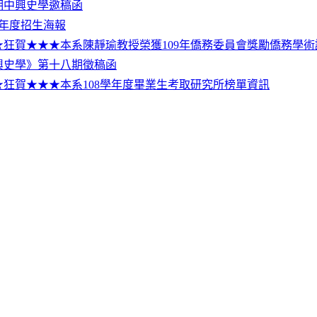
9期中興史學邀稿函
學年度招生海報
★狂賀★★★本系陳靜瑜教授榮獲109年僑務委員會獎勵僑務學術
興史學》第十八期徵稿函
★狂賀★★★本系108學年度畢業生考取研究所榜單資訊