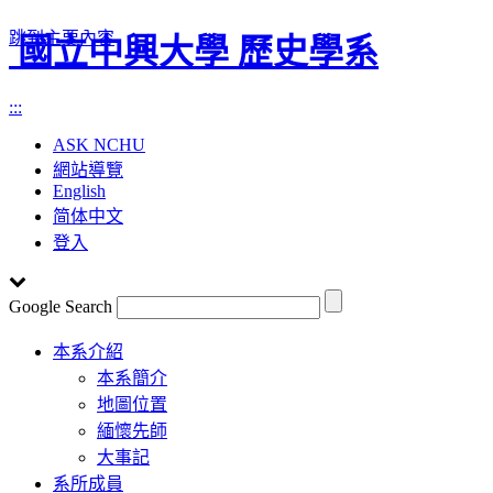
跳到主要內容
國立中興大學 歷史學系
:::
ASK NCHU
網站導覽
English
简体中文
登入
Google Search
Toggle
本系介紹
navigation
本系簡介
地圖位置
緬懷先師
大事記
系所成員