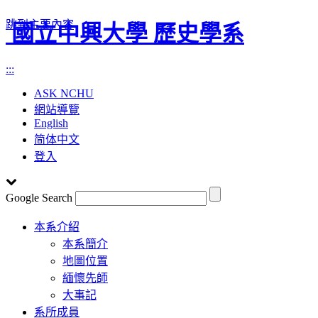
跳到主要內容
國立中興大學 歷史學系
:::
ASK NCHU
網站導覽
English
简体中文
登入
Google Search
Toggle
本系介紹
navigation
本系簡介
地圖位置
緬懷先師
大事記
系所成員