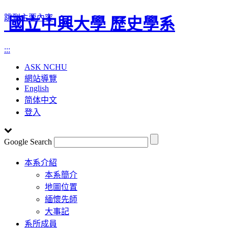
跳到主要內容
國立中興大學 歷史學系
:::
ASK NCHU
網站導覽
English
简体中文
登入
Google Search
Toggle
本系介紹
navigation
本系簡介
地圖位置
緬懷先師
大事記
系所成員