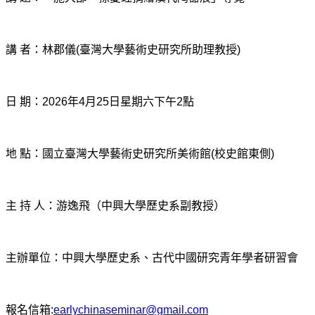
講 者：林郡儀
(
臺灣大學藝術史研究所助理教授
)
日 期：
2026
年
4
月
25
日星期六下午
2
點
地 點：國立臺灣大學藝術史研究所美術館
(
校史館東側
)
主 持 人：游逸飛（中興大學歷史系副教授）
主辦單位：中興大學歷史系、古代中國研究青年學者研習會
報名信箱
:
earlychinaseminar@gmail.com