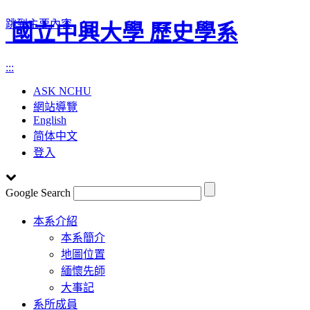
跳到主要內容
國立中興大學 歷史學系
:::
ASK NCHU
網站導覽
English
简体中文
登入
Google Search
Toggle
本系介紹
navigation
本系簡介
地圖位置
緬懷先師
大事記
系所成員