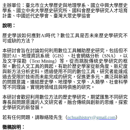
主辦單位：臺北市立大學歷史與地理學系、國立中興大學歷史
學系、國立中央大學歷史研究所、國科會歷史學研究人才培育
計畫、中國近代史學會、臺灣大眾史學協會
說明：
歷史學該如何應對
AI
時代？數位工具是否未來歷史學研究不
可或缺的方法？
本研討會旨在討論如何利用數位工具輔助歷史研究，包括但不
限於
AI
、地理資訊系統（
GIS
）、社會網絡分析（
SNA
），以
及文字探勘（
Text Mining
）等，從而跳脫傳統史學研究的框
架。數位人文工具的興起，有助於歷史學家從新角度、新尺度
與新方法分析史料。透過使用不同的數位工具，研究者能達成
過去受限於技術而未能完成的研究，促進更多元、廣泛與新穎
的問題意識，連結歷史學、地理學、文學、人類學、社會科學
等不同理論，實現跨領域且與時俱進的研究。
本研討會歡迎利用數位方法的歷史學研究，期望匯集不同研究
專長與問題意識的人文研究者，融合傳統與創新的思維，探索
史學研究的新發展。
若有任何問題，請聯絡陸先生（
nchuaihistory@gmail.com
）
徵稿說明：