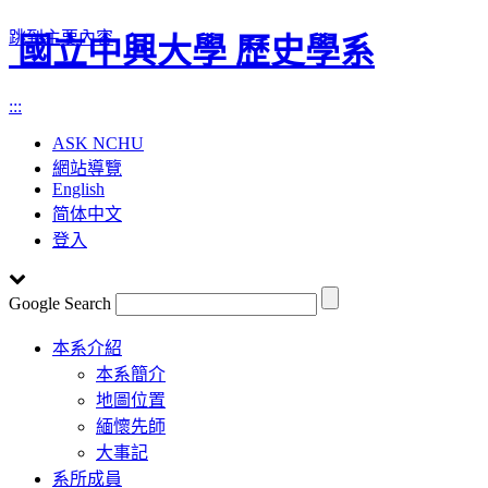
跳到主要內容
國立中興大學 歷史學系
:::
ASK NCHU
網站導覽
English
简体中文
登入
Google Search
Toggle
本系介紹
navigation
本系簡介
地圖位置
緬懷先師
大事記
系所成員