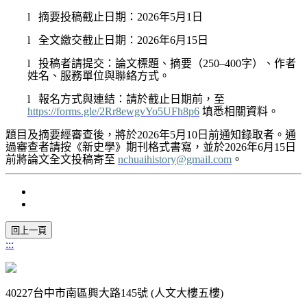
l
摘要投稿截止日期：
2026
年
5
月
1
日
l
全文繳交截止日期：
2026
年
6
月
15
日
l
投稿者請提交：論文標題、摘要（
250–400
字）、作者
姓名、服務單位與聯絡方式。
l
報名方式與連結：請於截止日期前，至
https://forms.gle/2Rr8ewgvYo5UFh8p6
填悉相關資料。
題目及摘要經審查後，將於
2026
年
5
月
10
日前通知錄取者。通
過審查者請按《新史學》期刊格式書寫，並於
2026
年
6
月
15
日
前將論文全文投稿寄至
nchuaihistory@gmail.com
。
:::
40227台中市南區興大路145號 (人文大樓五樓)