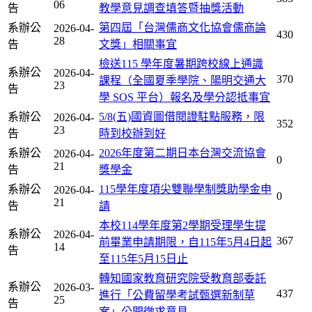
06
告
教學意見調查填答暨抽獎活動
系辦公
第四屆「台灣儒商文化協會儒商論
2026-04-
430
28
告
文獎」相關事宜
檢送115 學年度暑期跨校線上通識
系辦公
2026-04-
370
課程（全國夏季學院、陽明交通大
23
告
學 SOS 平台）報名及學分認抵事宜
系辦公
5/8(五)國資圖借閱證駐點服務，限
2026-04-
352
23
告
時到校辦到好
系辦公
2026年度第二期日本台灣交流協會
2026-04-
0
21
告
獎學金
系辦公
115學年度項尖雙聯學制獎助學金申
2026-04-
0
21
告
請
本校114學年度第2學期受理學生提
系辦公
2026-04-
367
前畢業申請期限，自115年5月4日起
14
告
至115年5月15日止
轉知國家教育研究院受教育部委託
系辦公
2026-03-
437
進行「公費留學考試甄選新制草
25
告
案」公開徵求意見