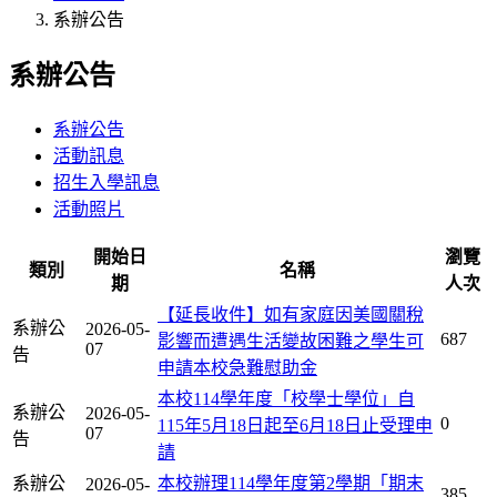
系辦公告
系辦公告
系辦公告
活動訊息
招生入學訊息
活動照片
開始日
瀏覽
類別
名稱
期
人次
【延長收件】如有家庭因美國關稅
系辦公
2026-05-
687
影響而遭遇生活變故困難之學生可
07
告
申請本校急難慰助金
本校114學年度「校學士學位」自
系辦公
2026-05-
0
115年5月18日起至6月18日止受理申
07
告
請
系辦公
本校辦理114學年度第2學期「期末
2026-05-
385