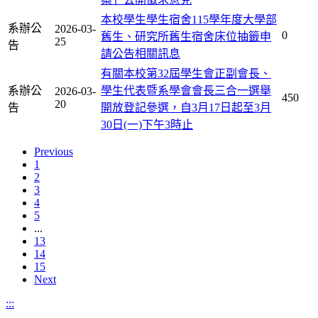
本校學生學生宿舍115學年度大學部
系辦公
2026-03-
0
舊生、研究所舊生宿舍床位抽籤申
25
告
請公告相關訊息
有關本校第32屆學生會正副會長、
系辦公
學生代表暨系學會會長三合一選舉
2026-03-
450
20
告
開放登記參選，自3月17日起至3月
30日(一)下午3時止
Previous
1
2
3
4
5
...
13
14
15
Next
:::