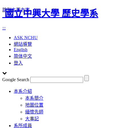
跳到主要內容
國立中興大學 歷史學系
:::
ASK NCHU
網站導覽
English
简体中文
登入
Google Search
Toggle
本系介紹
navigation
本系簡介
地圖位置
緬懷先師
大事記
系所成員