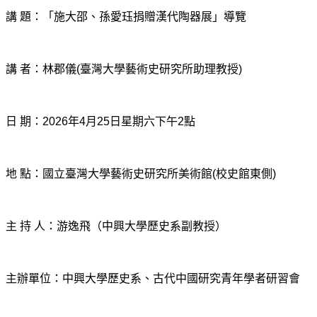
講 題：「施大邵、孫愛珏捐贈漢代陶器展」導覽
講 者：林郡儀
(
臺灣大學藝術史研究所助理教授
)
日 期：
2026
年
4
月
25
日星期六下午
2
點
地 點：國立臺灣大學藝術史研究所美術館
(
校史館東側
)
主 持 人：游逸飛（中興大學歷史系副教授）
主辦單位：中興大學歷史系、古代中國研究青年學者研習會