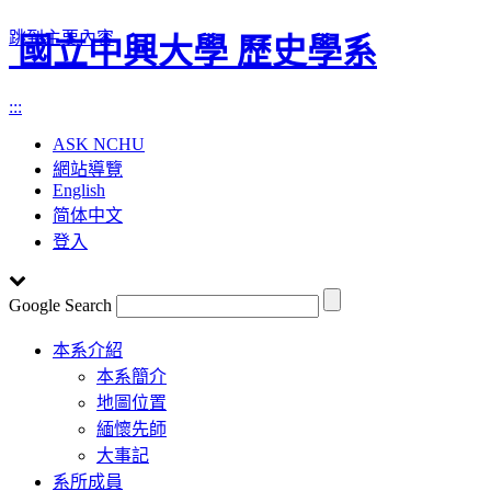
跳到主要內容
國立中興大學 歷史學系
:::
ASK NCHU
網站導覽
English
简体中文
登入
Google Search
Toggle
本系介紹
navigation
本系簡介
地圖位置
緬懷先師
大事記
系所成員