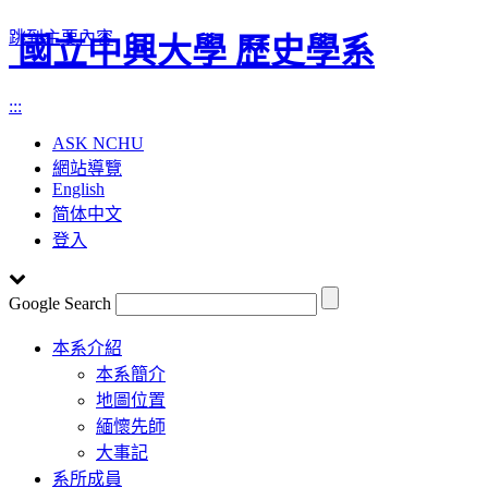
跳到主要內容
國立中興大學 歷史學系
:::
ASK NCHU
網站導覽
English
简体中文
登入
Google Search
Toggle
本系介紹
navigation
本系簡介
地圖位置
緬懷先師
大事記
系所成員