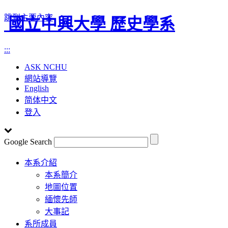
跳到主要內容
國立中興大學 歷史學系
:::
ASK NCHU
網站導覽
English
简体中文
登入
Google Search
Toggle
本系介紹
navigation
本系簡介
地圖位置
緬懷先師
大事記
系所成員