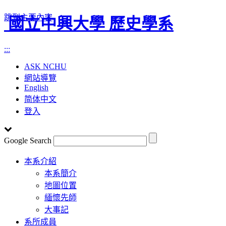
跳到主要內容
國立中興大學 歷史學系
:::
ASK NCHU
網站導覽
English
简体中文
登入
Google Search
Toggle
本系介紹
navigation
本系簡介
地圖位置
緬懷先師
大事記
系所成員