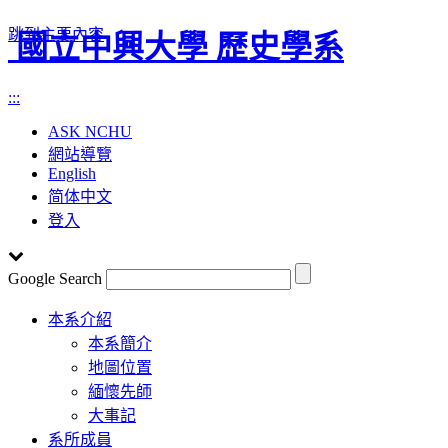
跳到主要內容
國立中興大學 歷史學系
:::
ASK NCHU
網站導覽
English
简体中文
登入
Google Search
Toggle
本系介紹
navigation
本系簡介
地圖位置
緬懷先師
大事記
系所成員